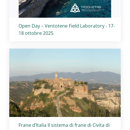
Titolo card
:
Open Day – Ventotene Field Laboratory - 17-
18 ottobre 2025
Titolo card
:
Frane d’Italia Il sistema di frane di Civita di