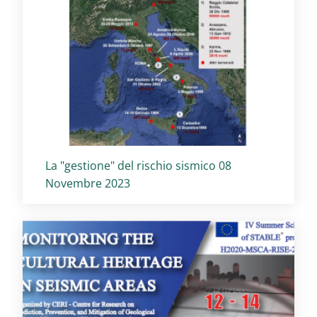
Titolo card
:
La "gestione" del rischio sismico 08
Novembre 2023