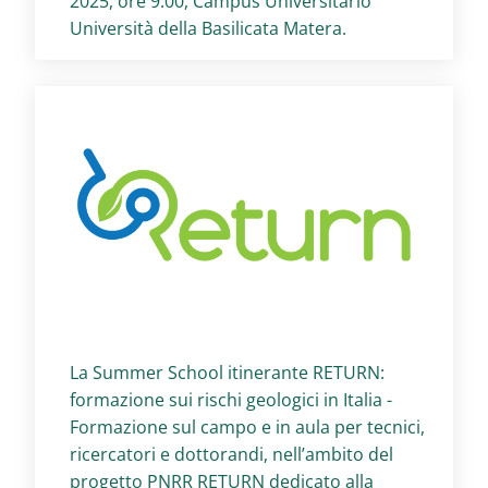
2025, ore 9.00, Campus Universitario
Università della Basilicata Matera.
Titolo card
:
La Summer School itinerante RETURN:
formazione sui rischi geologici in Italia -
Formazione sul campo e in aula per tecnici,
ricercatori e dottorandi, nell’ambito del
progetto PNRR RETURN dedicato alla