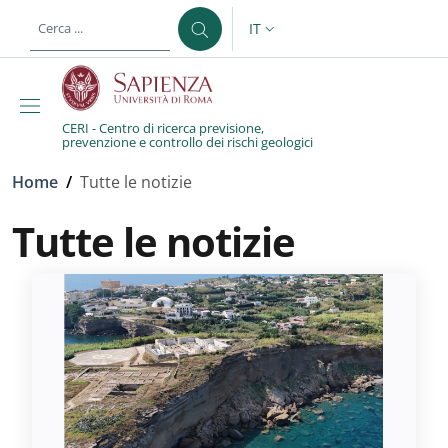
Salta al contenuto principale
Skip to footer content
IT
SELETTORE LINGUA: CURREN
CERI - Centro di ricerca previsione,
prevenzione e controllo dei rischi geologici
Briciole di pane
Home
/
Tutte le notizie
Tutte le notizie