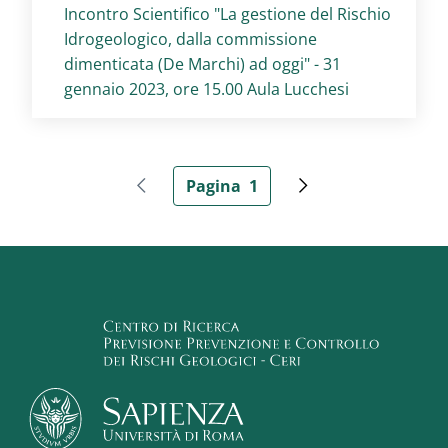
Titolo card
:
Incontro Scientifico "La gestione del Rischio
Idrogeologico, dalla commissione
dimenticata (De Marchi) ad oggi" - 31
gennaio 2023, ore 15.00 Aula Lucchesi
Paginazione
Pagina
1
Pagina precedente
Pagina attuale
Pagina successiva