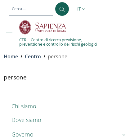
Salta al contenuto principale
Skip to footer content
IT
SELETTORE LINGUA: CURREN
CERI - Centro di ricerca previsione,
prevenzione e controllo dei rischi geologici
Briciole di pane
Home
/
Centro
/
persone
persone
persone
MENU CEV SECOND NAVIGATION
Chi siamo
Dove siamo
Governo