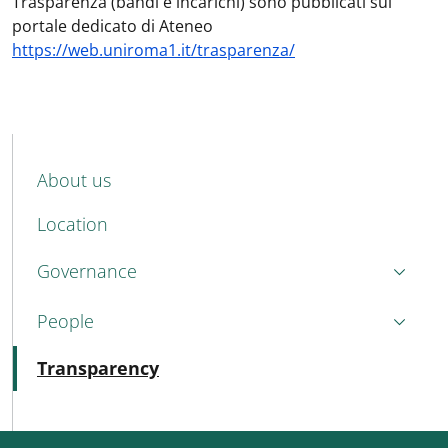
Trasparenza (bandi e incarichi) sono pubblicati sul
portale dedicato di Ateneo
https://web.uniroma1.it/trasparenza/
MENU CEV SECOND NAVIGATION
About us
Location
Governance
People
Active
Transparency