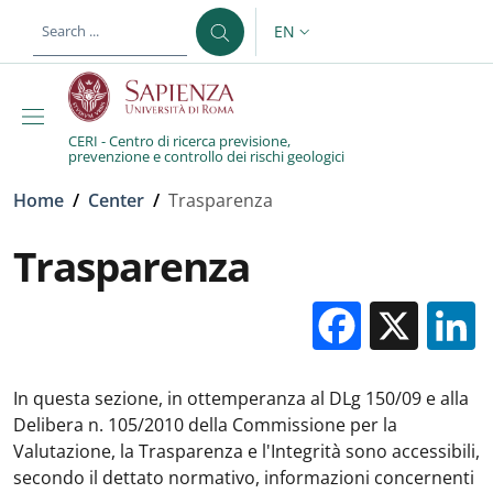
Skip to main content
Skip to footer content
EN
LANGUAGE SWITCHER: CURR
CERI - Centro di ricerca previsione,
prevenzione e controllo dei rischi geologici
Breadcrumb
Home
/
Center
/
Trasparenza
Trasparenza
Facebo
X
In questa sezione, in ottemperanza al DLg 150/09 e alla
Delibera n. 105/2010 della Commissione per la
Valutazione, la Trasparenza e l'Integrità sono accessibili,
secondo il dettato normativo, informazioni concernenti